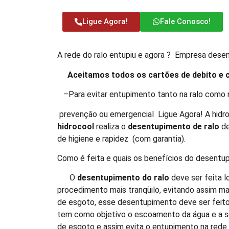
Ligue Agora!
Fale Conosco!
A rede do ralo entupiu e agora ? Empresa desent
Aceitamos todos os cartões de debito e 
–Para evitar entupimento tanto na ralo como n
prevenção ou emergencial Ligue Agora! A hidr
hidrocool
realiza o
desentupimento de ralo
de
de higiene e rapidez (com garantia).
Como é feita e quais os benefícios do desentup
O
desentupimento do ralo
deve ser feita l
procedimento mais tranqüilo, evitando assim ma
de esgoto, esse desentupimento deve ser feito 
tem como objetivo o escoamento da água e a se
de esgoto e assim evita o entupimento na rede 