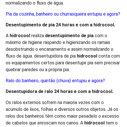
normalizando o fluxo de água.
Pia da cozinha, banheiro ou churrasqueira entupiu e agora?
Desentupimento de pia 24 horas e com a
hidro
cool
.
A
hidro
cool
realiza
desentupimento de pia
com o
máximo de higiene raspando e higienizando os ramais
desobstruindo o encanamento e assim normalizando o
fluxo de água. desentupidora de pia
hidro
cool
conta com
os equipamentos certos para desentupir pia sem precisar
quebrar paredes ou a própria pia.
Ralo do banheiro, quintão (chuva) entupiu e agora?
Desentupidora de ralo 24 horas e com a
hidro
cool
.
Os ralos externos sofrem na maioria vezes com o
acumulo de lixos, folhas e diversos outros objetos. Já os
ralos dos banheiros têm como maior pesadelo o excesso
de cabelos que enroscam nos canos. A
hidro
cool
tem o