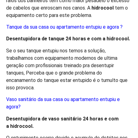
ralos dos banheiros têm como maior pesadelo o excesso
de cabelos que enroscam nos canos. A
hidro
cool
tem o
equipamento certo para este problema.
Tanque da sua casa ou apartamento entupiu e agora ?
Desentupidora de tanque 24 horas e com a
hidro
cool
.
Se o seu tanque entupiu nos temos a solução,
trabalhamos com equipamento modernos de ultima
geração com profissionais treinado pra desentupir
tanques, Perceba que o grande problema do
encanamento do tanque estar entupido é o tumulto que
isso provoca.
Vaso sanitário da sua casa ou apartamento entupiu e
agora?
Desentupidora de vaso sanitário 24 horas e com
a
hidro
cool
.
O entupimento ocorre devido o acumulo de detritos nos