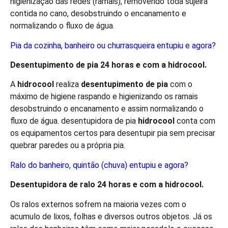
higienização das redes (ramais), removendo toda sujeira
contida no cano, desobstruindo o encanamento e
normalizando o fluxo de água.
Pia da cozinha, banheiro ou churrasqueira entupiu e agora?
Desentupimento de pia 24 horas e com a
hidro
cool
.
A
hidro
cool
realiza
desentupimento de pia
com o
máximo de higiene raspando e higienizando os ramais
desobstruindo o encanamento e assim normalizando o
fluxo de água. desentupidora de pia
hidro
cool
conta com
os equipamentos certos para desentupir pia sem precisar
quebrar paredes ou a própria pia.
Ralo do banheiro, quintão (chuva) entupiu e agora?
Desentupidora de ralo 24 horas e com a
hidro
cool
.
Os ralos externos sofrem na maioria vezes com o
acumulo de lixos, folhas e diversos outros objetos. Já os