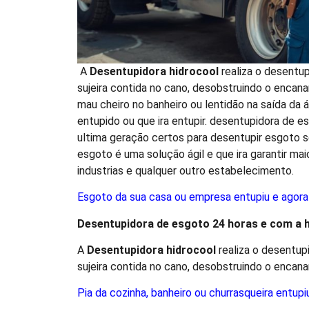
A
Desentupidora hidrocool
realiza o desentu
sujeira contida no cano, desobstruindo o encan
mau cheiro no banheiro ou lentidão na saída da
entupido ou que ira entupir. desentupidora de e
ultima geração certos para desentupir esgoto 
esgoto é uma solução ágil e que ira garantir ma
industrias e qualquer outro estabelecimento.
Esgoto da sua casa ou empresa entupiu e agora
Desentupidora de esgoto 24 horas e com a
A
Desentupidora
hidro
cool
realiza o desentup
sujeira contida no cano, desobstruindo o encan
Pia da cozinha, banheiro ou churrasqueira entupi