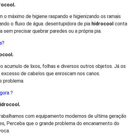
ro
cool
.
 o máximo de higiene raspando e higienizando os ramais
ndo o fluxo de água. desentupidora de pia
hidro
cool
conta
 sem precisar quebrar paredes ou a própria pia.
a?
o
cool
.
 acumulo de lixos, folhas e diversos outros objetos. Já os
o excesso de cabelos que enroscam nos canos.
e problema.
gora ?
idro
cool
.
 trabalhamos com equipamento modernos de ultima geração
ques, Perceba que o grande problema do encanamento do
voca.