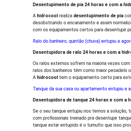
Desentupimento de pia 24 horas e com a
hid
A
hidro
cool
realiza
desentupimento de pia
com
desobstruindo o encanamento e assim normaliza
com os equipamentos certos para desentupir pia
Ralo do banheiro, quintão (chuva) entupiu e agor
Desentupidora de ralo 24 horas e com a
hidr
Os ralos externos sofrem na maioria vezes com o
ralos dos banheiros têm como maior pesadelo 
A
hidro
cool
tem o equipamento certo para est
Tanque da sua casa ou apartamento entupiu e a
Desentupidora de tanque 24 horas e com a
h
Se o seu tanque entupiu nos temos a solução,
com profissionais treinado pra desentupir tan
tanque estar entupido é o tumulto que isso pro