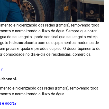
pimento e higienização das redes (ramais), removendo toda
amento e normalizando o fluxo de água. Sempre que notar
 água de seu esgoto, pode ser sinal que seu esgoto esteja
sgoto
hidro
cool
conta com os equipamentos modernos de
sem precisar quebrar paredes ou piso. O desentupimento de
ior comodidade no dia-a-dia de residências, comércios,
 ?
hidro
cool
.
imento e higienização das redes (ramais), removendo toda
amento e normalizando o fluxo de água.
u e agora?