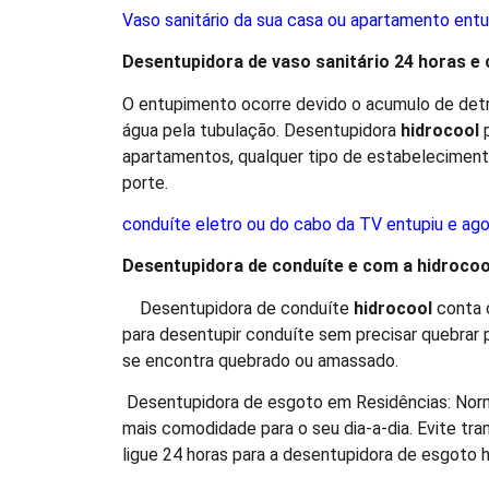
Vaso sanitário da sua casa ou apartamento entu
Desentupidora de vaso sanitário 24 horas e
O entupimento ocorre devido o acumulo de detri
água pela tubulação. Desentupidora
hidro
cool
p
apartamentos, qualquer tipo de estabeleciment
porte.
conduíte eletro ou do cabo da TV entupiu e ag
Desentupidora de conduíte e com a
hidro
coo
Desentupidora de conduíte
hidro
cool
conta 
para desentupir conduíte sem precisar quebrar 
se encontra quebrado ou amassado.
Desentupidora de esgoto em Residências: Norm
mais comodidade para o seu dia-a-dia. Evite tr
ligue 24 horas para a desentupidora de esgoto h